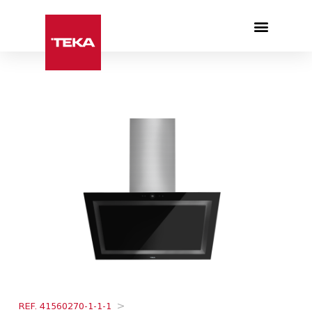
Products search
REF. 41560270-1-1-1
>