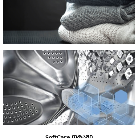
SoftCare დრამი