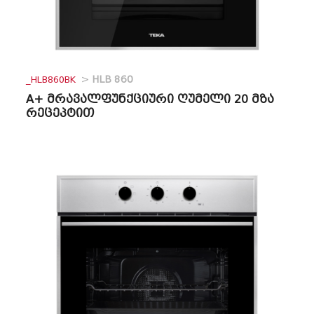
_HLB860BK
>
HLB 860
A+ მრავალფუნქციური ღუმელი 20 მზა
რეცეპტით