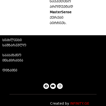
საუკეთესო
პროდუქტად
MasterSense
ქურები
აირჩიეს.
სიახლეები
სამზარეულო
სააბაზანო
ინსპირაცია
დიზაინი
Created by
INFINITY.GE