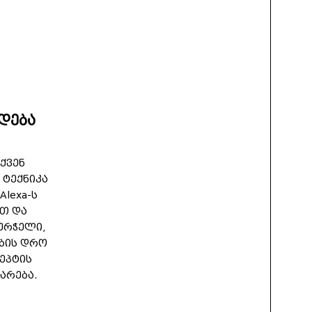
ადება
ქვენ
ს ტექნიკა
lexa-ს
თ და
ურჭელი,
ბის დრო
ეპტის
არება.