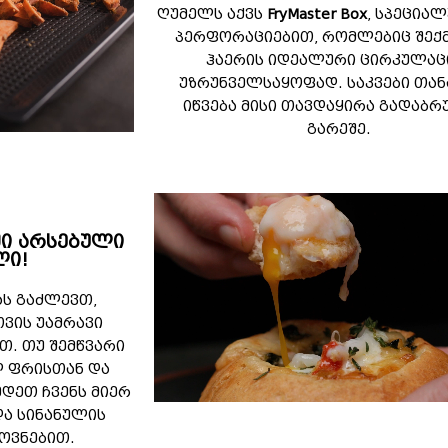
ღუმელს აქვს
FryMaster Box
, სპეცია
პერფორაციებით, რომლებიც შექ
ჰაერის იდეალური ცირკულაც
უზრუნველსაყოფად. საკვები თა
იწვება მისი თავდაყირა გადაბრ
გარეშე.
ი არსებული
ლი!
ას გაძლევთ,
ვის უამრავი
თ. თუ შემწვარი
ლ ფრისთან და
დეთ ჩვენს მიერ
და სინანულის
ოვნებით.