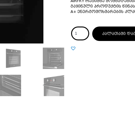
AIRFRY რეჟიმზე მომზადები
გაყინული პროდუქტის წინა
А+ ენერგომოხმარების კლას
კალათაში და