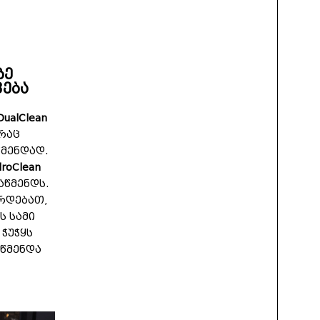
ზე
ება
DualClean
რაც
წმენდად.
roClean
აწმენდს.
ირდებათ,
 სამი
ჭუჭყს
აწმენდა