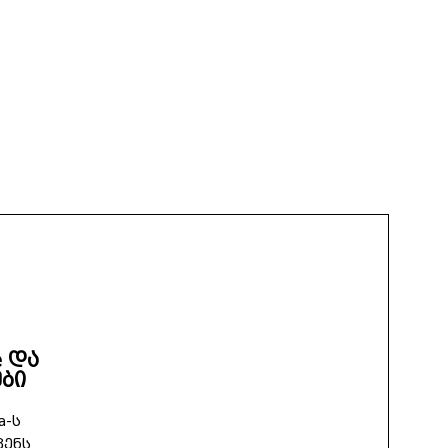
e და
ბი
a-ს
ვენს