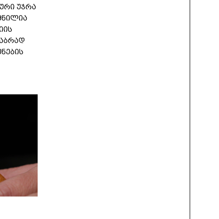
ლური უჯრა
მნილია
იის
ნაბრად
უნების