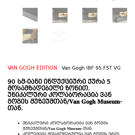
VAN GOGH EDITION
Van Gogh IBF 95 FST VG
90 სმ-იანი ინდუქციური ქურა 5
მოსამზადებელი ზონით.
უნიკალური კოლაბორაცია ვან
გოგის მუზეუმთან/𝐕𝐚𝐧 𝐆𝐨𝐠𝐡 𝐌𝐮𝐬𝐞𝐮𝐦-
თან.
უნიკალური კოლაბორაცია ვან გოგის
მუზეუმთან/𝐕𝐚𝐧 𝐆𝐨𝐠𝐡 𝐌𝐮𝐬𝐞𝐮𝐦-თან.
კოლექცია შთაგონებულია ვან გოგის ერთ-