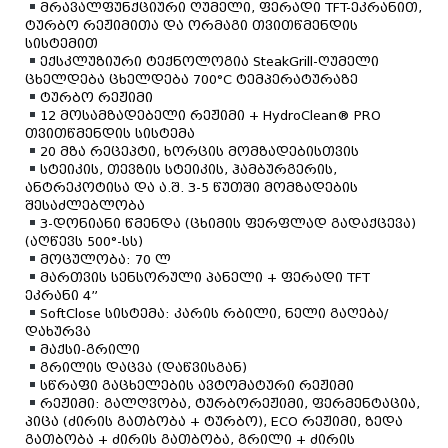
მრავალფუნქციური ღუმელი, ფერადი TFT-ეკრანით,
ტურბო რეჟიმითა და ორმაგი თვითწმენდის
სისტემით
ექსკლუზიური ტექნოლოგია SteakGrill-ღუმელი
ცხელდება ცხელდება 700°С ტემპერატურაზე
ტურბო რეჟიმი
12 მოსამზადებელი რეჟიმი + HydroClean® PRO
თვითწმენდის სისტემა
20 მზა რეცეპტი, ხორცის მომზადებისთვის
სტეიკის, თევზის სტეიკის, ჰამბურგერის,
ანტრეკოტისა და ა.შ. 3-5 წუთში მომზადების
შესაძლებლობა
3-დონიანი წმენდა (ცხიმის ფერფლად გადაქცევა)
(აღწევს 500°-სს)
მოცულობა: 70 ლ
მართვის სენსორული პანელი + ფერადი TFT
ეკრანი 4”
SoftClose სისტემა: კარის რბილი, ნელი გაღება/
დახურვა
მაქსი-გრილი
გრილის დაცვა (დაწვისგან)
სწრაფი გაცხელების ავტომატური რეჟიმი
რეჟიმი: გალღვობა, ტურბორეჟიმი, ფერმენტაცია,
პიცა (ძირის გათბობა + ტურბო), ECO რეჟიმი, ზედა
გათბობა + ძირის გათბობა, გრილი + ძირის