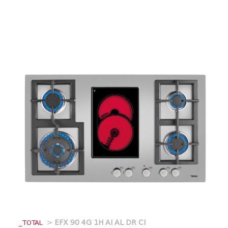
_TOTAL
>
EFX 90 4G 1H AI AL DR CI