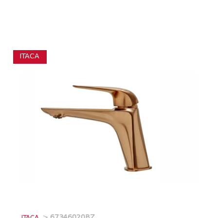
ITACA
_ITACA
>
67346020BZ