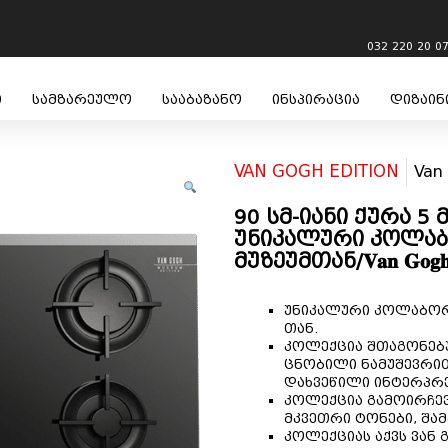
032 220 20 0
ი
სამზარეულო
სააბაზანო
ინსპირაცია
დიზაინ
VAN GOGH EDITION
Van
90 სმ-იანი ქურა 5
უნიკალური კოლაბ
მუზეუმთან/𝐕𝐚𝐧 𝐆𝐨𝐠𝐡
უნიკალური კოლაბორაცია ვ
თან.
კოლექცია შთაგონებუ
ცნობილი ნამუშევრით
დახვეწილი ინტერპრ
კოლექცია გამოირჩევ
მკვეთრი ტონები, შა
კოლექციას აქვს ვან