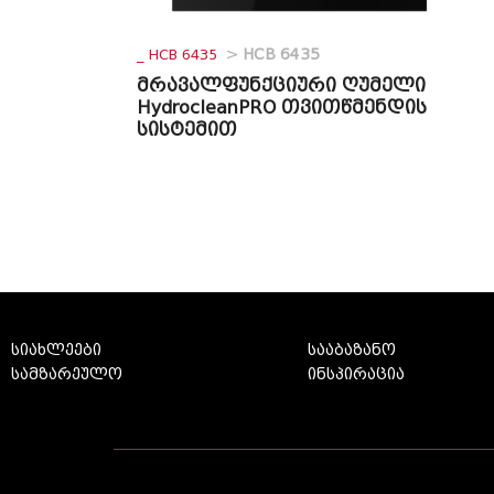
_ HCB 6435
>
HCB 6435
მრავალფუნქციური ღუმელი
HydrocleanPRO თვითწმენდის
სისტემით
სიახლეები
სააბაზანო
სამზარეულო
ინსპირაცია