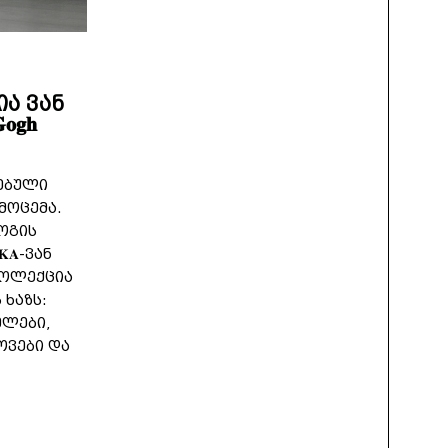
ა ვან
𝐠𝐡
ებული
მოცემა.
გოგის
𝐀-ვან
-ის კოლექცია
ხაზს:
ელები,
ოვები და
.