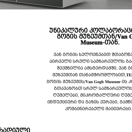
უნიკალური კოლაბორაცი
გოგის მუზეუმთან/𝐕𝐚𝐧 𝐆𝐨
𝐌𝐮𝐬𝐞𝐮𝐦-თან.
ვან გოგის ხელოვნებით შთაგონ
პირველი სრული სამზარეულოს გა
შექმნილია ამსტერდამში, ვან 
მუზეუმთან თანამშრომლობით,𝐓𝐄
გოგის მუზეუმის/𝐕𝐚𝐧 𝐆𝐨𝐠𝐡 𝐌𝐮𝐬𝐞𝐮𝐦
გთავაზობთ სრულ სამზარეულოს 
ღუმელები, მიკროტალღური ღუმ
ინდუქციური და გაზის ქურები, გამწ
კომბინირებული მაცივრები
არადიული