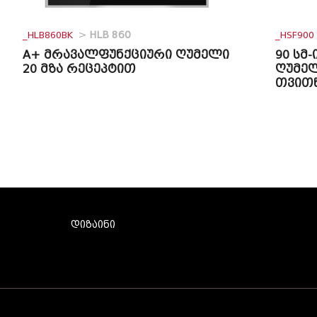
_HLB860BK
>
HLB 860
_HSF900
A+ მრავალფუნქციური ღუმელი
90 სმ
20 მზა რეცეპტით
ღუმელ
თვითწ
დიზაინი