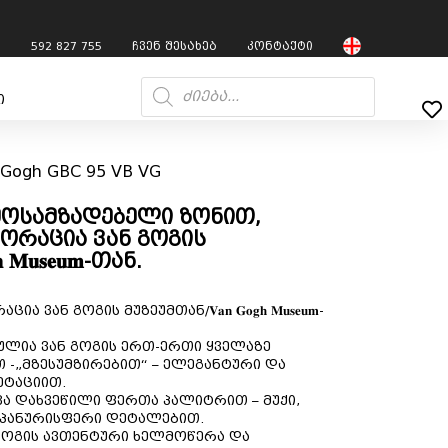
7
592 827 755
ჩვენ შესახებ
კონტაქტი
ი
 Gogh GBC 95 VB VG
 მოსამზადებელი ზონით,
ორაცია ვან გოგის
 𝐌𝐮𝐬𝐞𝐮𝐦-თან.
ან გოგის მუზეუმთან/𝐕𝐚𝐧 𝐆𝐨𝐠𝐡 𝐌𝐮𝐬𝐞𝐮𝐦-
ლია ვან გოგის ერთ-ერთი ყველაზე
 -„მზესუმზირებით“ – ელეგანტური და
ეტაციით.
ა დახვეწილი ფერთა პალიტრით – მუქი,
მპანურისფერი დეტალებით.
 გოგის ავთენტური ხელმოწერა და