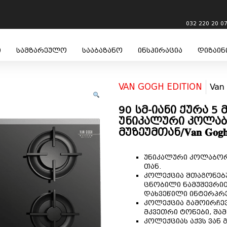
032 220 20 0
ი
სამზარეულო
სააბაზანო
ინსპირაცია
დიზაინ
VAN GOGH EDITION
Van
90 სმ-იანი ქურა 5
უნიკალური კოლაბ
მუზეუმთან/𝐕𝐚𝐧 𝐆𝐨𝐠𝐡
უნიკალური კოლაბორაცია ვ
თან.
კოლექცია შთაგონებუ
ცნობილი ნამუშევრით
დახვეწილი ინტერპრ
კოლექცია გამოირჩევ
მკვეთრი ტონები, შა
კოლექციას აქვს ვან