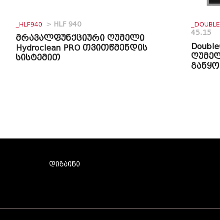
_HLF940
>
HLF 940
_DOUBL
45.15
მრავალფუნქციური ღუმელი
Doubl
Hydroclean PRO თვითწმენდის
ღუმე
სისტემით
განყ
დიზაინი