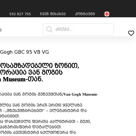
7
592 827 755
ჩვენ შესახებ
კონტაქტი
ი
 Gogh GBC 95 VB VG
 მოსამზადებელი ზონით,
ორაცია ვან გოგის
 𝐌𝐮𝐬𝐞𝐮𝐦-თან.
ან გოგის მუზეუმთან/𝐕𝐚𝐧 𝐆𝐨𝐠𝐡 𝐌𝐮𝐬𝐞𝐮𝐦-
ლია ვან გოგის ერთ-ერთი ყველაზე
 -„მზესუმზირებით“ – ელეგანტური და
ეტაციით.
ა დახვეწილი ფერთა პალიტრით – მუქი,
მპანურისფერი დეტალებით.
 გოგის ავთენტური ხელმოწერა და