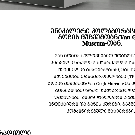
უნიკალური კოლაბორაცი
გოგის მუზეუმთან/𝐕𝐚𝐧 𝐆𝐨
𝐌𝐮𝐬𝐞𝐮𝐦-თან.
ვან გოგის ხელოვნებით შთაგონ
პირველი სრული სამზარეულოს გა
შექმნილია ამსტერდამში, ვან 
მუზეუმთან თანამშრომლობით,𝐓𝐄
გოგის მუზეუმის/𝐕𝐚𝐧 𝐆𝐨𝐠𝐡 𝐌𝐮𝐬𝐞𝐮𝐦
გთავაზობთ სრულ სამზარეულოს 
ღუმელები, მიკროტალღური ღუმ
ინდუქციური და გაზის ქურები, გამწ
კომბინირებული მაცივრები
არადიული