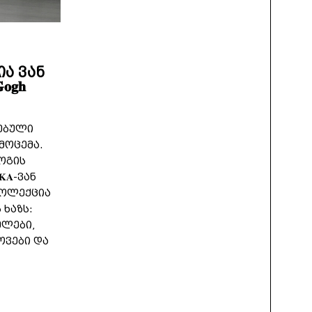
ა ვან
𝐠𝐡
ებული
მოცემა.
გოგის
𝐀-ვან
-ის კოლექცია
ხაზს:
ელები,
ოვები და
.