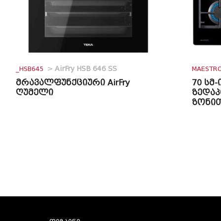
_HSB645
>
AirFry HSB 646 SS
MAESTR
მრავალფუნქციური AirFry
70 სმ-
ღუმელი
ზედაპ
ზონი