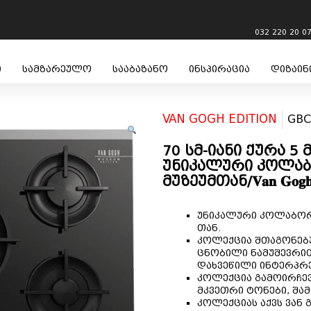
032 220 20 0
ი
სამზარეულო
სააბაზანო
ინსპირაცია
დიზაინ
VAN GOGH EDITION
GBC
70 სმ-იანი ქურა 5
უნიკალური კოლაბ
მუზეუმთან/𝐕𝐚𝐧 𝐆𝐨𝐠𝐡
უნიკალური კოლაბორაცია ვ
თან.
კოლექცია შთაგონებუ
ცნობილი ნამუშევრით
დახვეწილი ინტერპრ
კოლექცია გამოირჩევ
მკვეთრი ტონები, შა
კოლექციას აქვს ვან