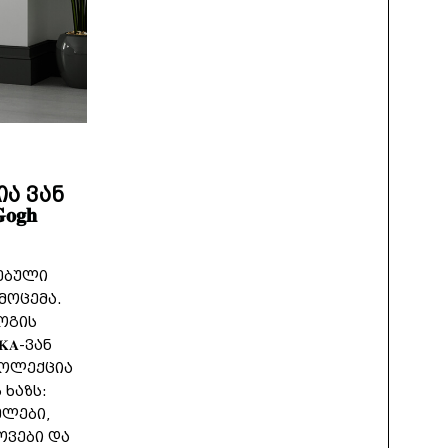
ა ვან
𝐠𝐡
ებული
მოცემა.
გოგის
𝐀-ვან
-ის კოლექცია
ხაზს:
ელები,
ოვები და