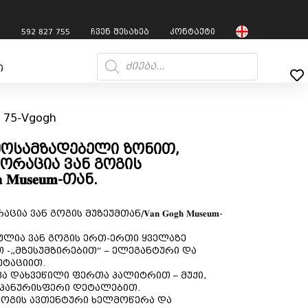
7
592 827 755
ჩვენ შესახებ
კონტაქტი
ი
 75-Vgogh
 მოსამზადებელი ზონით,
ორაცია ვან გოგის
 𝐌𝐮𝐬𝐞𝐮𝐦-თან.
ან გოგის მუზეუმთან/𝐕𝐚𝐧 𝐆𝐨𝐠𝐡 𝐌𝐮𝐬𝐞𝐮𝐦-
ლია ვან გოგის ერთ-ერთი ყველაზე
 -„მზესუმზირებით“ – ელეგანტური და
ეტაციით.
ა დახვეწილი ფერთა პალიტრით – მუქი,
მპანურისფერი დეტალებით.
 გოგის ავთენტური ხელმოწერა და