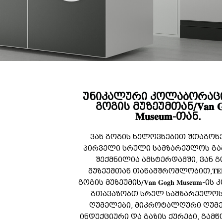
უნიკალური კოლაბორაცი
გოგის მუზეუმთან/𝐕𝐚𝐧 𝐆𝐨
𝐌𝐮𝐬𝐞𝐮𝐦-თან.
ვან გოგის ხელოვნებით შთაგონ
პირველი სრული სამზარეულოს გა
შექმნილია ამსტერდამში, ვან 
მუზეუმთან თანამშრომლობით,𝐓𝐄
გოგის მუზეუმის/𝐕𝐚𝐧 𝐆𝐨𝐠𝐡 𝐌𝐮𝐬𝐞𝐮𝐦
გთავაზობთ სრულ სამზარეულოს 
ღუმელები, მიკროტალღური ღუმ
ინდუქციური და გაზის ქურები, გამწ