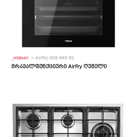
_HSB645
>
AirFry HSB 646 SS
მრავალფუნქციური AirFry ღუმელი