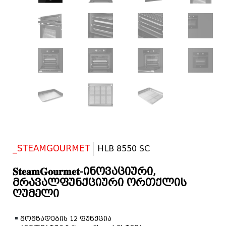
_STEAMGOURMET
HLB 8550 SC
𝐒𝐭𝐞𝐚𝐦𝐆𝐨𝐮𝐫𝐦𝐞𝐭-ინოვაციური,
მრავალფუნქციური ორთქლის
ღუმელი
მომზადების
12
ფუნქცია