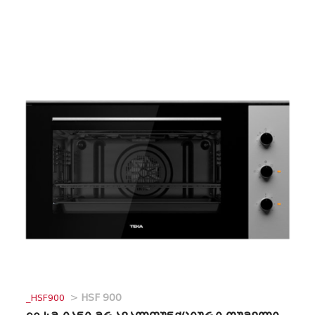
_HSF900
>
HSF 900