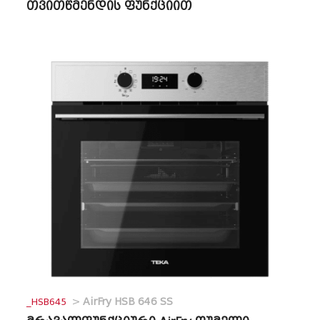
თვითწმენდის ფუნქციით
_HSB645
>
AirFry HSB 646 SS