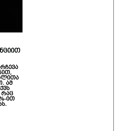
უნციით
ირჩევა
ნით,
ალითა
. ამ
ქვს
 რაც
0%-ით
ს.