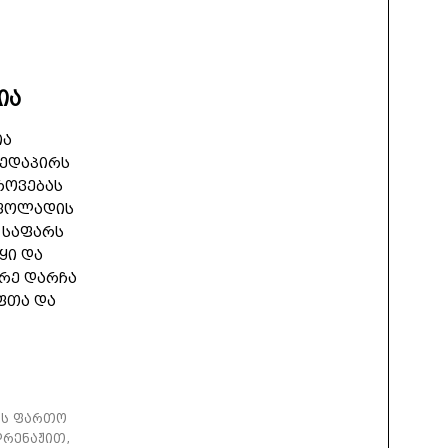
ია
ია
ზედაპირს
როვებას
 ფოლადის
 საფარს
ყი და
დრე დარჩა
ფთა და
ის ფართო
დრენაჟით,