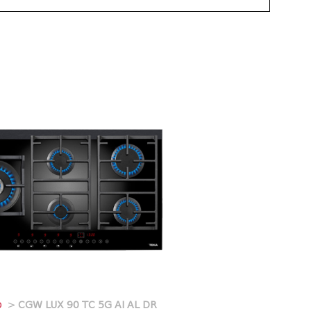
O
>
CGW LUX 90 TC 5G AI AL DR