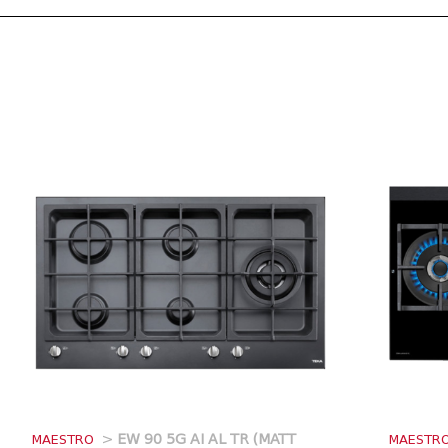
MAESTRO
>
EW 90 5G AI AL TR (MATT
MAESTR