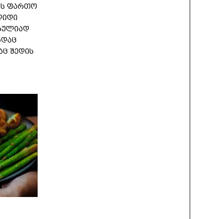
ვს ფართო
დიდი
სრულიად
ნდაც
აც შედის