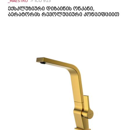
_MAESTRO
>
ICO 915
ექსკლუზიური დიზაინის ონკანი,
აერატორის რევოლუციური კონცეფციით