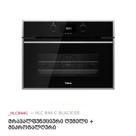
_HLC844C
>
HLC 844 C BLACK-SS
მრავალფუნქციური ღუმელი +
მიკროტალღური