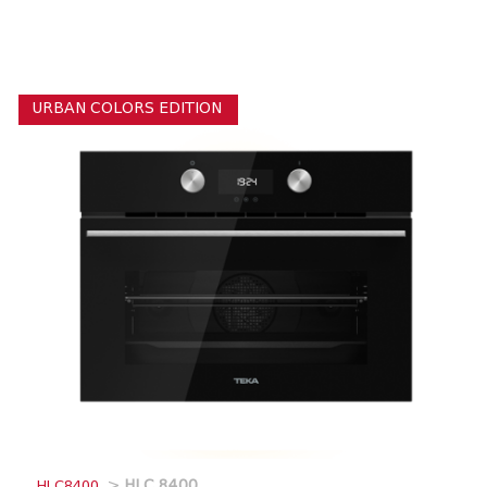
URBAN COLORS EDITION
_HLC8400
>
HLC 8400