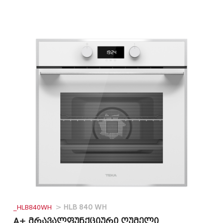
_HLB840WH
>
HLB 840 WH
A+ მრავალფუნქციური ღუმელი