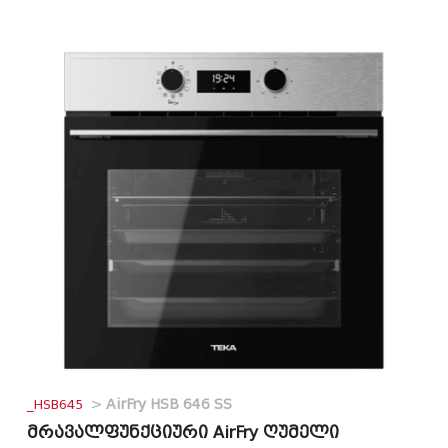
_HSB645
>
AirFry HSB 646 SS
მრავალფუნქციური AirFry ღუმელი