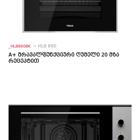
_HLB860BK
>
HLB 860
A+ მრავალფუნქციური ღუმელი 20 მზა
რეცეპტით