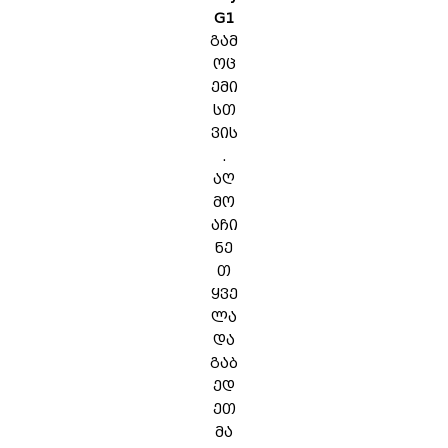
G1
გამ
ოც
ემი
სთ
ვის
.
აღ
მო
აჩი
ნე
თ
ყვე
ლა
და
გაბ
ედ
ეთ
მა