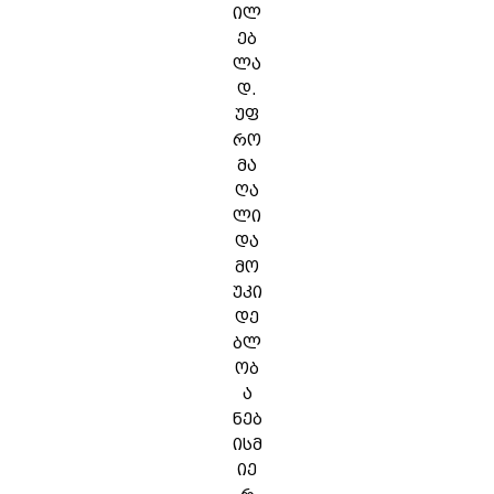
ილ
ებ
ლა
დ.
უფ
რო
მა
ღა
ლი
და
მო
უკი
დე
ბლ
ობ
ა
ნებ
ისმ
იე