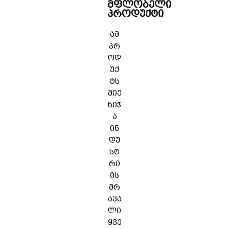
მფლობელი
პროდუქტი
ამ
პრ
ოდ
უქ
ტს
მიე
ნიჭ
ა
ინ
დუ
სტ
რი
ის
მრ
ავა
ლი
ყვე