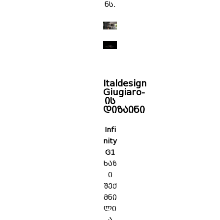
ნს.
Italdesign
Giugiaro-
ის
დიზაინი
Infi
nity
G1
ხაზ
ი
შექ
მნი
ლი