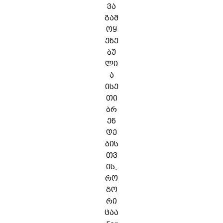
ვა
გამ
ოყ
ენე
ბუ
ლი
ა
ისე
თი
ბრ
ენ
დე
ბის
თვ
ის,
რო
გო
რი
ცაა