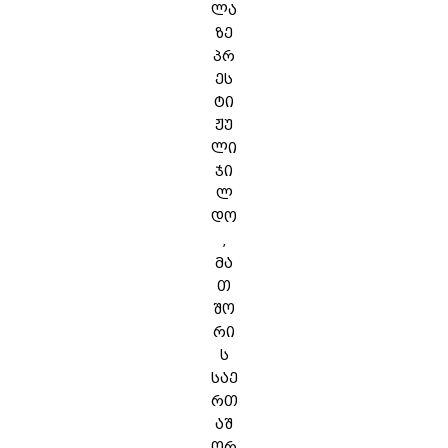
ლა
ზე
პრ
ეს
ტი
ჟუ
ლი
ჯი
ლ
დო
,
მა
თ
შო
რი
ს
საე
რთ
აშ
ორ