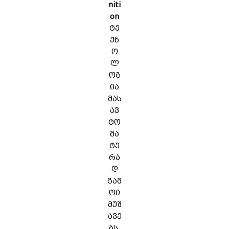
niti
on
ტე
ქნ
ო
ლ
ოგ
ია
მას
ავ
ტო
მა
ტუ
რა
დ
გამ
ოი
მუშ
ავე
ბს.