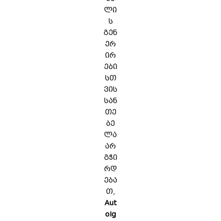
ლი
ს
გენ
ერ
ირ
ები
სთ
ვის
სან
თე
ბე
ლა
არ
გჭი
რდ
ება
თ,
Aut
oIg