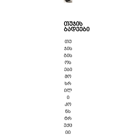
თუჯის
ბადეები
თუ
ჯის
გის
ოს
ები
მო
ხრ
ილ
ი
კო
ნს
ტრ
უქც
იი