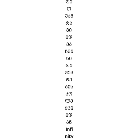
ღე
თ
უამ
რა
ვი
იდ
ეა
ჩვე
ნი
რე
ცეპ
ტე
ბის
კო
ლე
ქცი
იდ
ან
Infi
nity