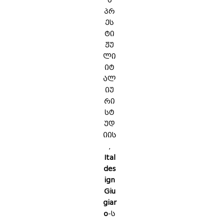
ა
პრ
ეს
ტი
ჟუ
ლი
იტ
ალ
იუ
რი
სტ
უდ
იის
,
Ital
des
ign
Giu
giar
o
-ს