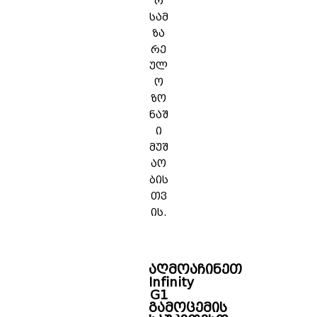
რ
სამ
ზა
რე
ულ
ო
ზო
ნაშ
ი
მუშ
აო
ბის
თვ
ის.
აღმოაჩინეთ
Infinity
G1
გამოცემის