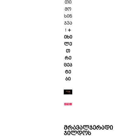
თი
მო
სინ
ჯვა
!
+
იხი
ლე
თ
რე
ცეპ
ტე
ბი
მრავალჯერადი
ჯილდოს