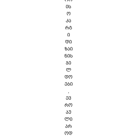
ის
ო
კა
რგ
ი
დი
ზაი
ნის
ჯი
ლ
დო
ები
,
ევ
რო
პუ
ლი
პრ
ოდ