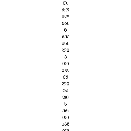
თ,
რო
მლ
ები
ც
შექ
მნი
ლი
ა
თი
თო
ეუ
ლი
ტა
ფი
ს
ერ
თი
სან