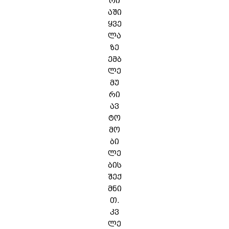
რი
აში
ყვე
ლა
ზე
ემბ
ლე
მუ
რი
ავ
ტო
მო
ბი
ლე
ბის
შექ
მნი
თ.
კვ
ლე