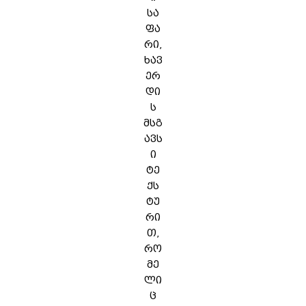
სა
ფა
რი,
ხავ
ერ
დი
ს
მსგ
ავს
ი
ტე
ქს
ტუ
რი
თ,
რო
მე
ლი
ც