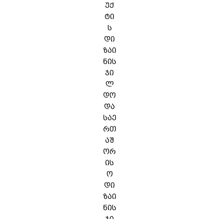
უქ
ტი
ს
დი
ზაი
ნის
ჯი
ლ
დო
და
საე
რთ
აშ
ორ
ის
ო
დი
ზაი
ნის