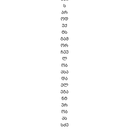
ს
პრ
ოდ
უქ
ტს
გამ
ორ
ჩეუ
ლ
ობ
ასა
და
ელ
ეგა
ნტ
ურ
ობ
ას
სძე