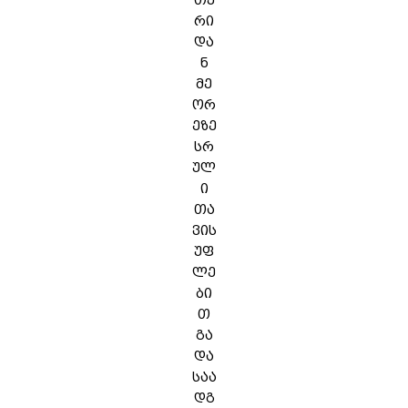
თუ
რი
და
ნ
მე
ორ
ეზე
სრ
ულ
ი
თა
ვის
უფ
ლე
ბი
თ
გა
და
საა
დგ