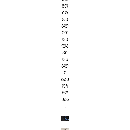
მო
ატ
რი
ალ
ეთ
ღი
ლა
კი
და
ალ
ი
გამ
ოჩ
ნდ
ება
.