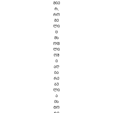
მიე
რ,
რო
მე
ლი
ც
მს
ოფ
ლი
ოშ
ი
აღ
ია
რე
ბუ
ლი
ა
ის
ტო