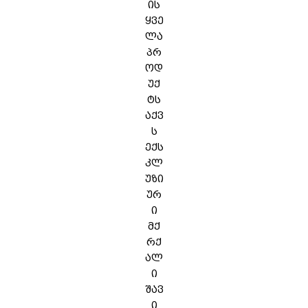
ის
ყვე
ლა
პრ
ოდ
უქ
ტს
აქვ
ს
ექს
კლ
უზი
ურ
ი
მქ
რქ
ალ
ი
შავ
ი