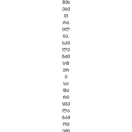
შეხ
ები
თ
რბ
ილ
ია.
სპი
ლე
ნძი
სფ
ერ
ი
სა
ფა
რი
ყვე
ლა
გამ
ოც
ემი