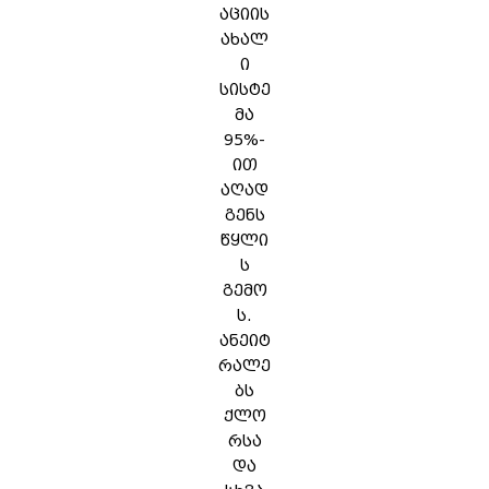
აციის
ახალ
ი
სისტე
მა
95%-
ით
აღად
გენს
წყლი
ს
გემო
ს.
ანეიტ
რალე
ბს
ქლო
რსა
და