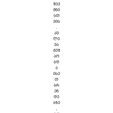
შექ
მნი
სთ
ვის
.
კვ
ლე
ვა
მუშ
აო
ბდ
ა
ისე
თ
ბრ
ენ
დე
ბზე
,