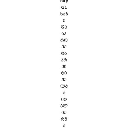
nity
G1
ხაზ
ი
და
აპ
რო
ექ
ტა
პრ
ეს
ტი
ჟუ
ლმ
ა
იტ
ალ
იუ
რმ
ა