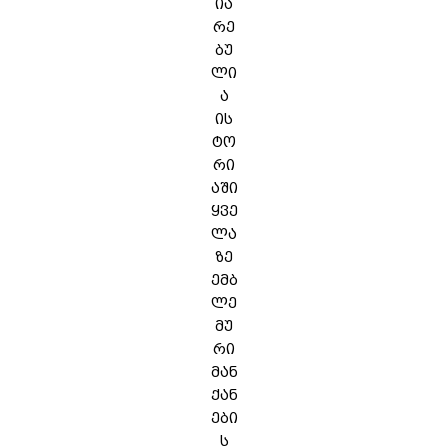
ია
რე
ბუ
ლი
ა
ის
ტო
რი
აში
ყვე
ლა
ზე
ემბ
ლე
მუ
რი
მან
ქან
ები
ს