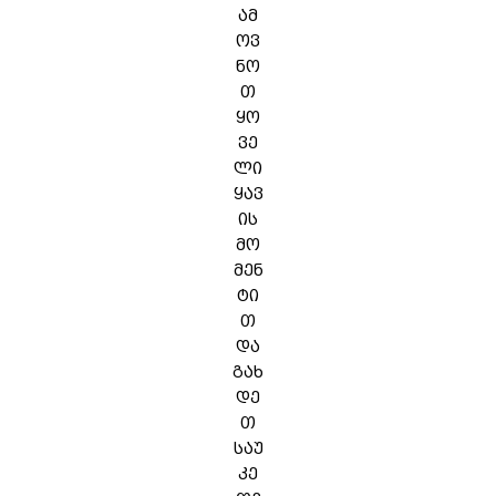
ამ
ოვ
ნო
თ
ყო
ვე
ლი
ყავ
ის
მო
მენ
ტი
თ
და
გახ
დე
თ
საუ
კე