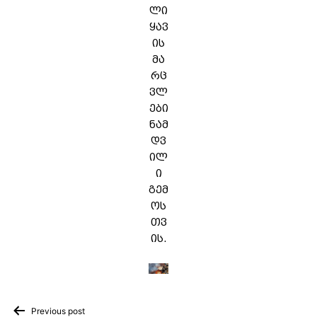
ლი
ყავ
ის
მა
რც
ვლ
ები
ნამ
დვ
ილ
ი
გემ
ოს
თვ
ის.
Previous post