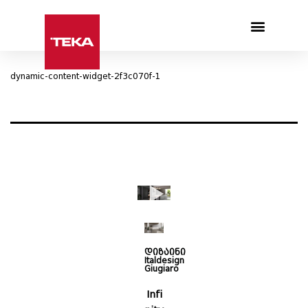
Products search
dynamic-content-widget-2f3c070f-1
დიზაინი
Italdesign
Giugiaro
Infi