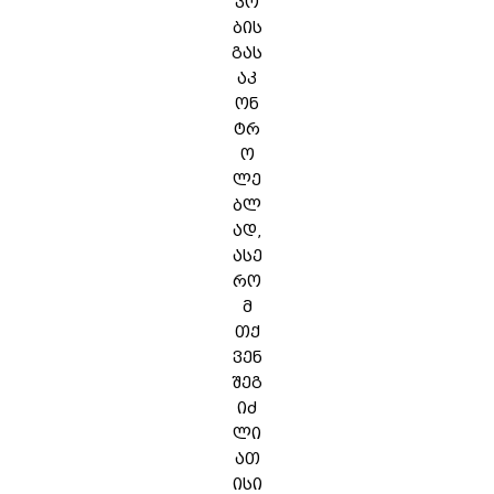
ვო
ბის
გას
აკ
ონ
ტრ
ო
ლე
ბლ
ად,
ასე
რო
მ
თქ
ვენ
შეგ
იძ
ლი
ათ
ისი