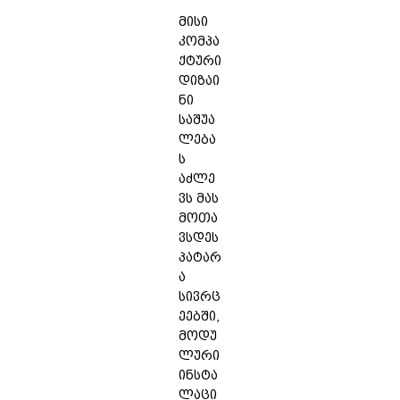
მისი
კომპა
ქტური
დიზაი
ნი
საშუა
ლება
ს
აძლე
ვს მას
მოთა
ვსდეს
პატარ
ა
სივრც
ეებში,
მოდუ
ლური
ინსტა
ლაცი