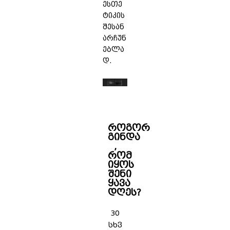
ესთე
ტიკის
შესან
არჩუნ
ებლა
დ.
როგორ
გინდა
,
რომ
იყოს
შენი
ყავა
დღეს?
30
სხვ