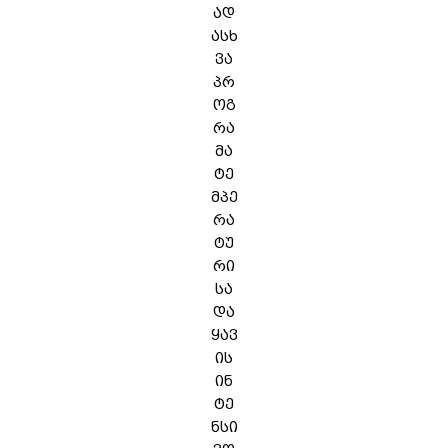
ად
ასხ
ვა
პრ
ოგ
რა
მა
ტე
მპე
რა
ტუ
რი
სა
და
ყავ
ის
ინ
ტე
ნსი