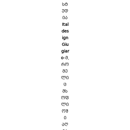
სტ
უდ
ია
Ital
des
ign
Giu
giar
o
-მ,
რო
მე
ლი
ც
მს
ოფ
ლი
ოშ
ი
აღ