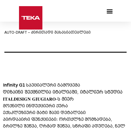
Products search
AUTO-DRAFT – ძირითადი მახასიათებლები
Infinity G1
სპეციალური გამოცემა
დიზაინი შექმნილია იტალიაში, იტალიურ სტუდია 
𝐈𝐓𝐀𝐋𝐃𝐄𝐒𝐈𝐆𝐍 𝐆𝐈𝐔𝐆𝐈𝐀𝐑𝐎-ს მიერ
მოქნილი ინდუქციური ქურა
ექსკლუზიური მატი შავი დეტალები
პირდაპირი ფუნქციები: ორთქლზე მომზადება,
გრილზე შეწვა, ღრმად შეწვა, სწრაფი ადუღება, ნელ