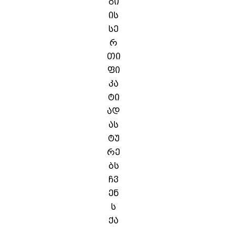
გი
ის
სე
რ
თი
ფი
კა
ტი
ად
ას
ტუ
რე
ბს
ჩვ
ენ
ს
ქა