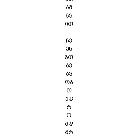
ამ
გზ
ით
,
ჩვ
ენ
გთ
ავ
აზ
ობ
თ
უფ
რ
ო
მდ
გრ