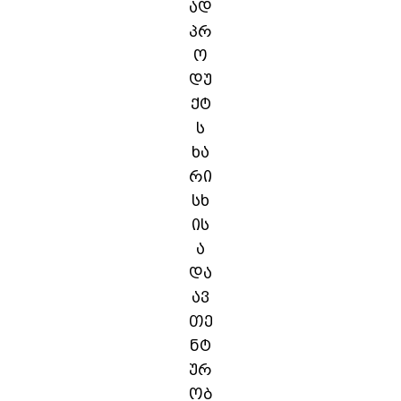
ად
პრ
ო
დუ
ქტ
ს
ხა
რი
სხ
ის
ა
და
ავ
თე
ნტ
ურ
ობ