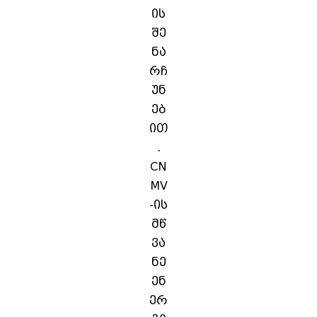
ის
შე
ნა
რჩ
უნ
ებ
ით
.
CN
MV
-ის
მწ
ვა
ნე
ენ
ერ