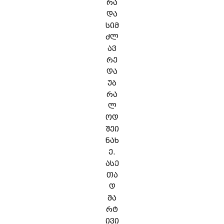
რა
და
სიმ
ძლ
ავ
რე
და
უბ
რა
ლ
ოდ
შეი
ნახ
ე.
ასე
თა
დ
მა
რტ
ივი