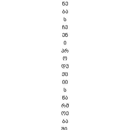
ნე
ბა
ს
ჩვ
ენ
ი
პრ
ო
დუ
ქც
იი
ს
წა
რმ
ოე
ბა
ში.