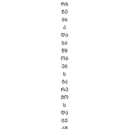
რხ
ნე
ბს
ა
და
სა
წყ
ობ
ებ
ს
გა
რე
მო
ს
და
ცვ
აშ