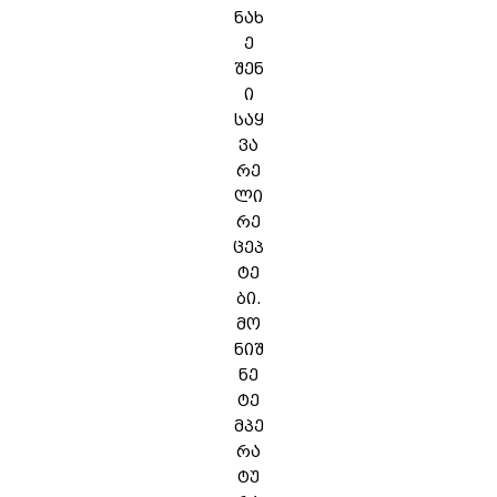
ნახ
ე
შენ
ი
საყ
ვა
რე
ლი
რე
ცეპ
ტე
ბი.
მო
ნიშ
ნე
ტე
მპე
რა
ტუ