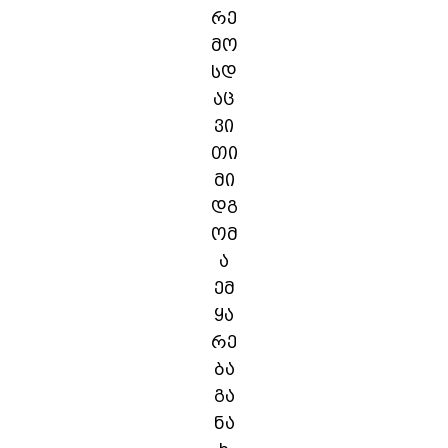
რე
მო
სდ
აც
ვი
თი
მი
დგ
ომ
ა
ემ
ყა
რე
ბა
გა
ნა