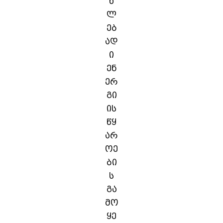
ხ
ლ
ებ
ად
ი
ენ
ერ
გი
ის
წყ
არ
ოე
ბი
ს
გა
მო
ყე