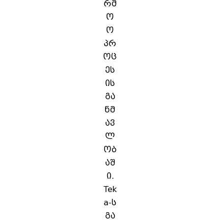
რმ
ო
ო
პრ
ოც
ეს
ის
გა
ნმ
ავ
ლ
ობ
აშ
ი.
Tek
a-ს
გა