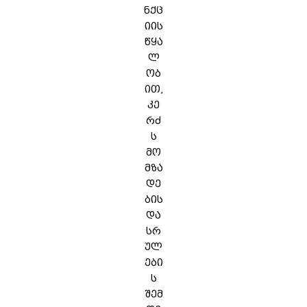
ნქც
იის
წყა
ლ
ობ
ით,
კე
რძ
ს
მო
მზა
დე
ბის
და
სრ
ულ
ები
ს
შემ