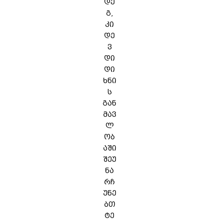
დე
გ,
კი
დე
ვ
დი
დი
ხნი
ს
გან
მავ
ლ
ობ
აში
შეუ
ნა
რჩ
უნე
ბთ
ტე