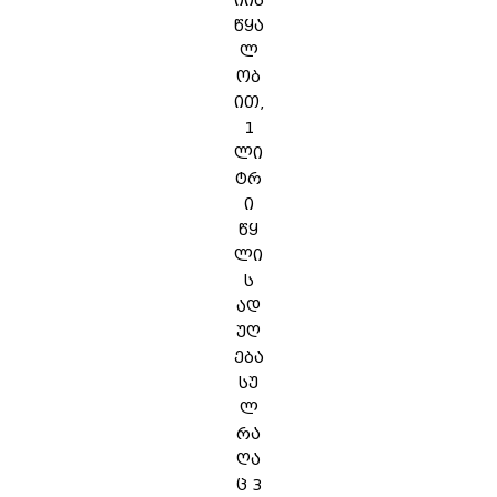
იის
წყა
ლ
ობ
ით,
1
ლი
ტრ
ი
წყ
ლი
ს
ად
უღ
ება
სუ
ლ
რა
ღა
ც 3