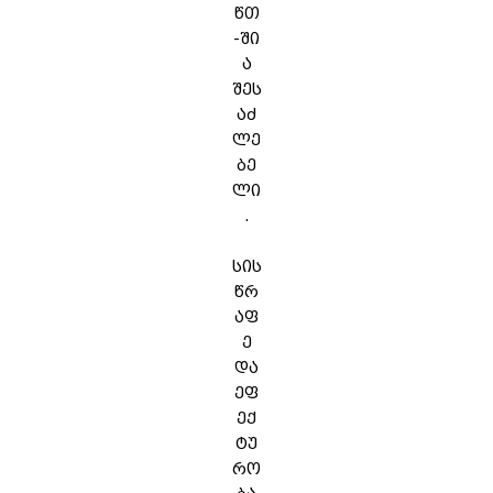
წთ
-ში
ა
შეს
აძ
ლე
ბე
ლი
.
სის
წრ
აფ
ე
და
ეფ
ექ
ტუ
რო