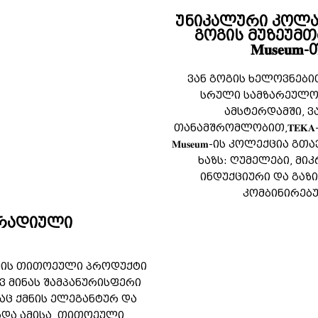
უნიკალური კოლა
გოგის მუზეუმთან/𝐕
𝐌𝐮𝐬𝐞𝐮𝐦
ვან გოგის ხელოვნებ
სრული სამზარეულოს
ამსტერდამში, ვ
თანამშრომლობით,𝐓𝐄𝐊𝐀-ვან
𝐌𝐮𝐬𝐞𝐮𝐦-ის კოლექცია
ხაზს: ღუმელები, მ
ინდუქციური და გაზი
კომბინირებ
არადიული
ემის თითოეული პროდუქტი
ვ მინას შამპანურისფერი
აც ქმნის ელეგანტურ და
რდა ამისა, თითოეული