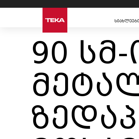
სიახლეებ
90 სმ
მეტა
ზედაპ