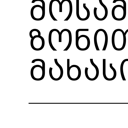
მოსა
ზონით
მახას