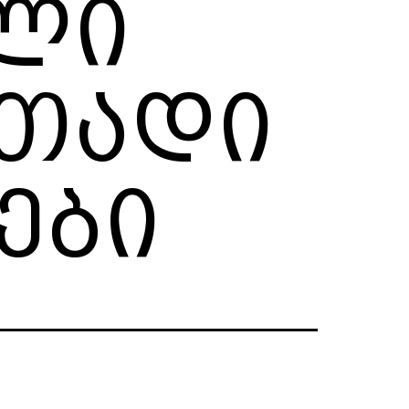
ლი
ითადი
ები