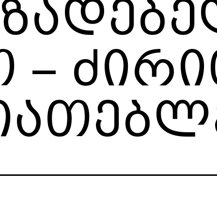
მზადებე
 – ძირ
იათებლ