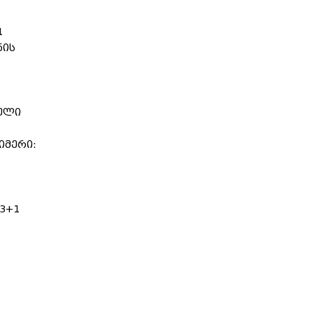
1
ნის
რული
იმერი:
 3+1