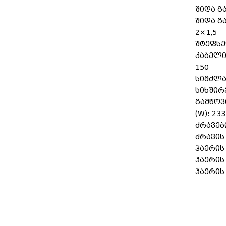
შიდა გ
შიდა გ
2×1,5
შტეფსე
კაბელი
150
სიმძლავ
სიხშირე
გამწოვ
(W): 233
ძრავებ
ძრავის
ჰაერის 
ჰაერის 
ჰაერის 