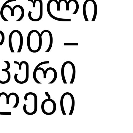
ორული
ით –
კური
ლები