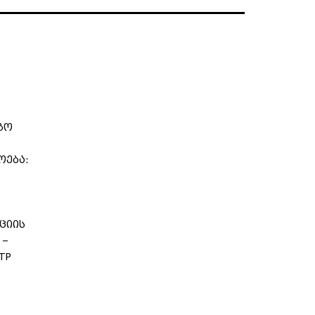
გო
ოება:
ციის
 –
TP