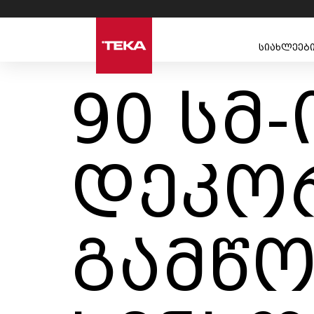
სიახლეებ
90 სმ-
დეკო
გამწო