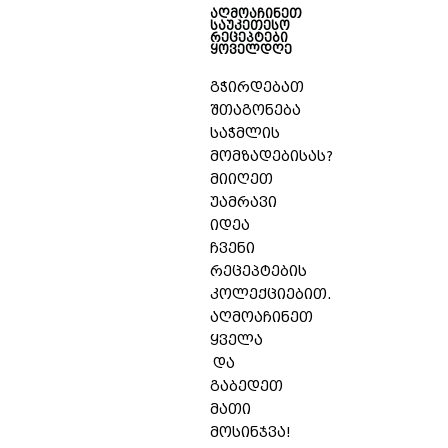
აღმოაჩინეთ
საუკეთესო
რეცეპტები
ყოველდღე
გჭირდებათ
შთაგონება
საჭმლის
მომზადებისას?
მიიღეთ
უამრავი
იდეა
ჩვენი
რეცეპტების
კოლექციებით.
აღმოაჩინეთ
ყველა
და
გაბედეთ
მათი
მოსინჯვა!