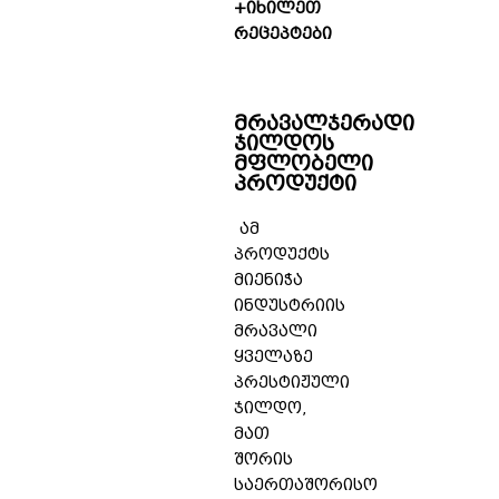
+იხილეთ
რეცეპტები
მრავალჯერადი
ჯილდოს
მფლობელი
პროდუქტი
ამ
პროდუქტს
მიენიჭა
ინდუსტრიის
მრავალი
ყველაზე
პრესტიჟული
ჯილდო,
მათ
შორის
საერთაშორისო