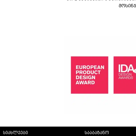
მოსინ
სიახლეები
სააბაზანო