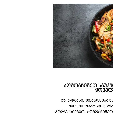
აღმოაჩინეთ საუკ
ყოვე
გჭირდებათ შთაგონება ს
მიიღეთ უამრავი იდეა
კოლექციებით. აღმოაჩინეთ