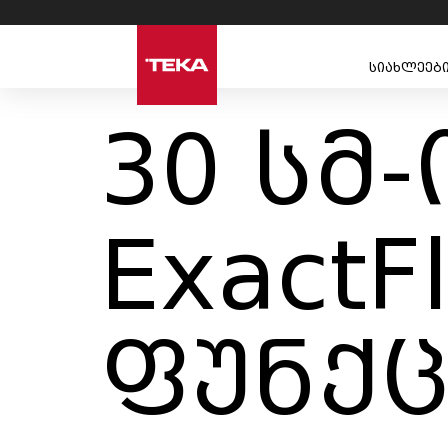
სიახლეებ
30 სმ-
ExactF
ფუნქც