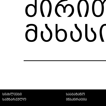
ძირი
მახას
სიახლეები
სააბაზანო
სამზარეულო
ინსპირაცია