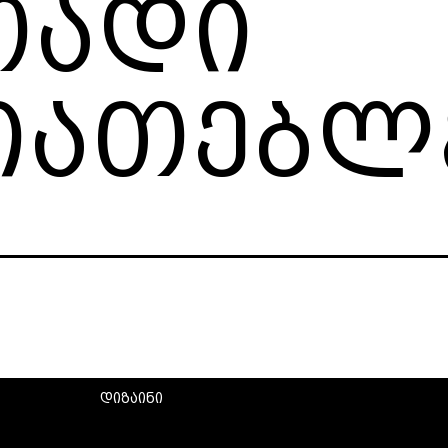
თადი
იათებლ
დიზაინი