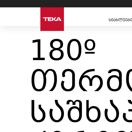
სიახლეებ
180º
თერმ
საშხა