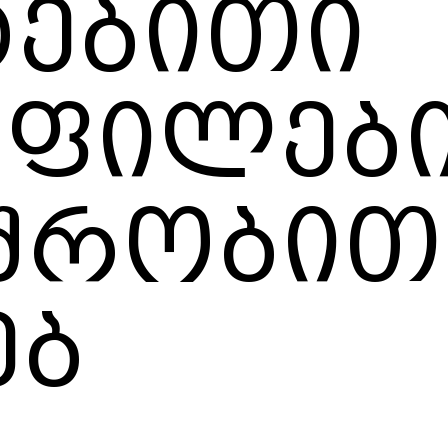
ტებითი
ოფილებ
შრობით
ებ