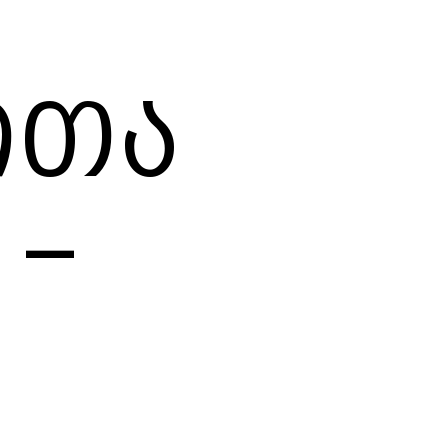
ითა
 –