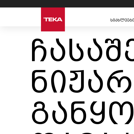
სიახლეებ
ჩასაშ
ნიჟარ
განყო