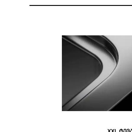
XXL ტე