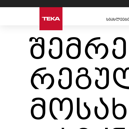
სიახლეებ
შემრე
რეგუ
მოსა