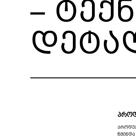
– ტექ
დეტა
პროდ
პროდუქ
წმინდა 