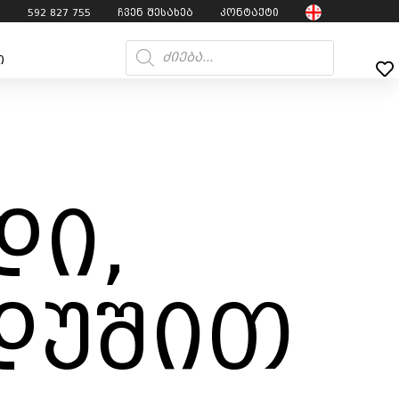
7
592 827 755
ჩვენ შესახებ
კონტაქტი
ი
ი,
დუშით