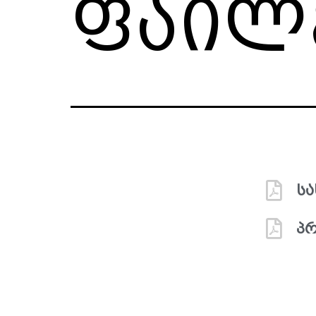
ფაილ
ს
პრ