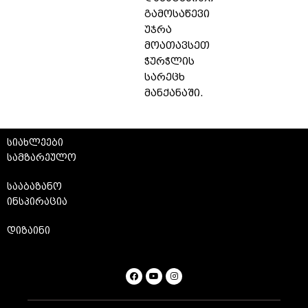
გამოსაწევი
უჯრა
მოათავსეთ
ჭურჭლის
სარეცხ
მანქანაში.
სიახლეები
სამზარეულო
სააბაზანო
ინსპირაცია
დიზაინი