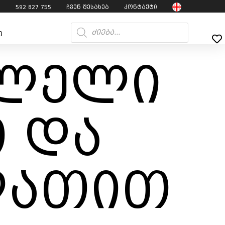
7
592 827 755
ჩვენ შესახებ
კონტაქტი
ი
შლელი
 და
ლათით