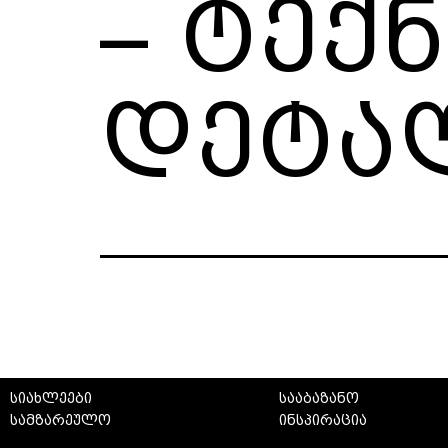
– ტექ
დეტა
სიახლეები
სააბაზანო
სამზარეულო
ინსპირაცია