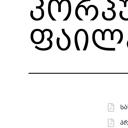
კორპუ
ფაილ
ს
პრ