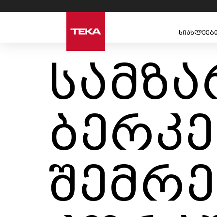
სიახლეებ
სამზ
ბერკე
შემრე