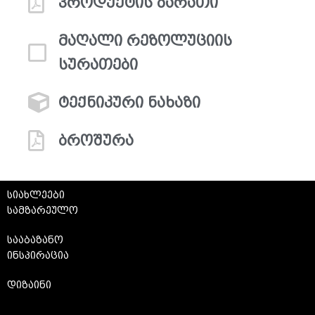
პროდუქტის ბარათი
მაღალი რეზოლუციის
სურათები
ტექნიკური ნახაზი
ბროშურა
სიახლეები
სამზარეულო
სააბაზანო
ინსპირაცია
დიზაინი