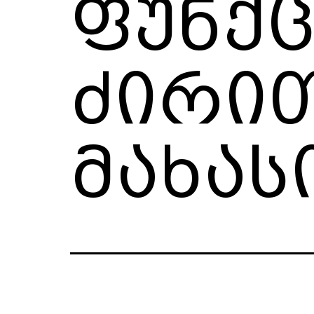
ფუნქც
ძირი
მახას