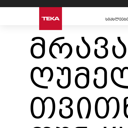
სიახლეებ
მრავ
ღუმელ
თვით