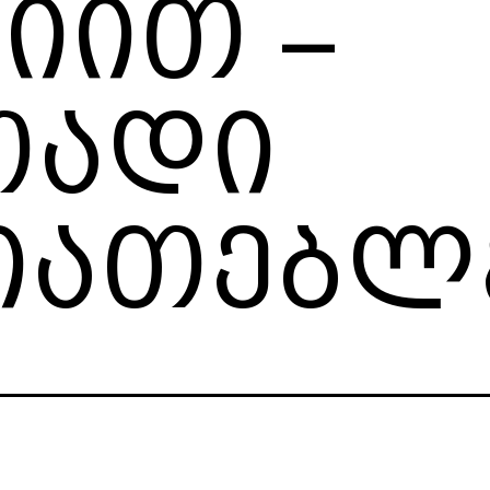
იით –
თადი
იათებლ