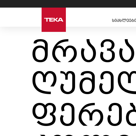
სიახლეებ
მრავ
ღუმე
ფერე