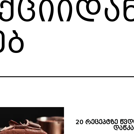
ციიდან
ებ
20 რეცეპტზე წვ
დაწკა