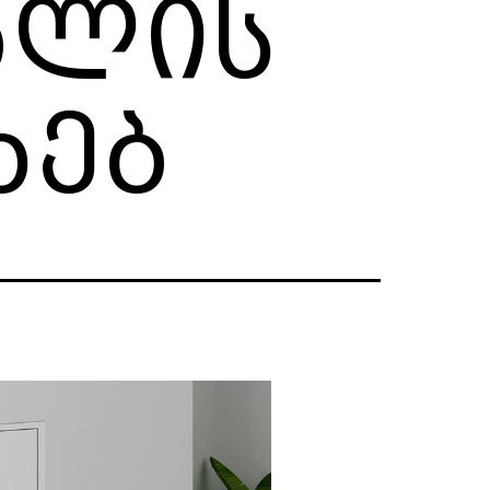
ალის
ხებ