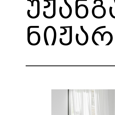
უჟანგ
ნიჟარ