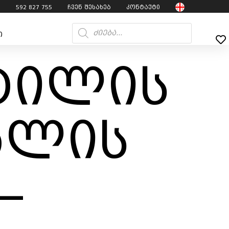
7
592 827 755
ჩვენ შესახებ
კონტაქტი
ი
ტილის
ალის
–