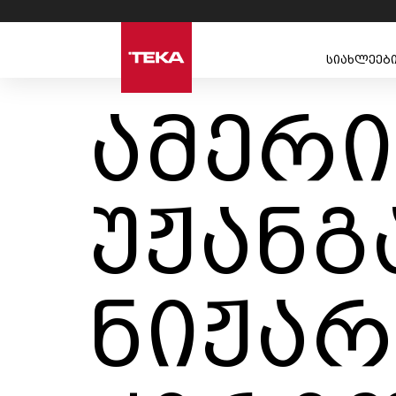
სიახლეებ
ამერ
უჟანგ
ნიჟარა