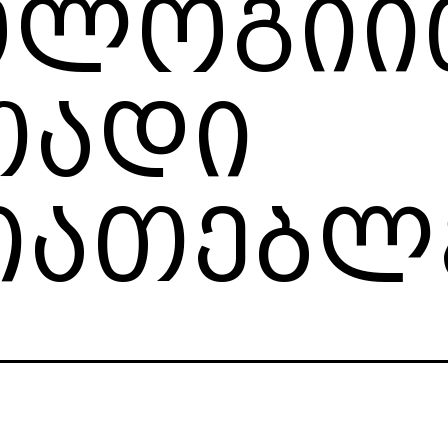
ოლოგიი
თადი
იათებლ