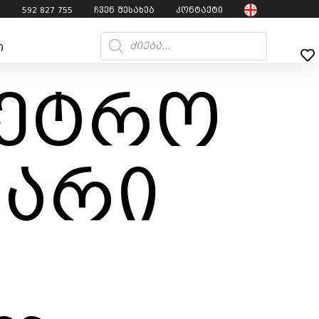
7
592 827 755
ჩვენ შესახებ
კონტაქტი
ი
რეტრო
ვარი