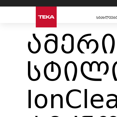
სიახლეებ
ამერ
სტილი
IonCle