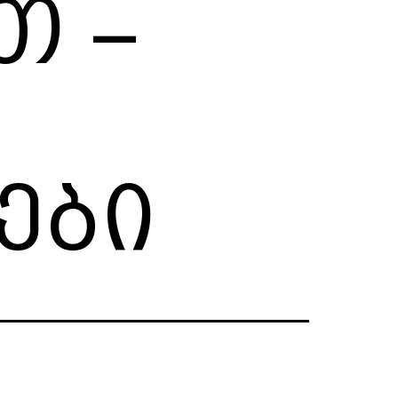
თ –
ები