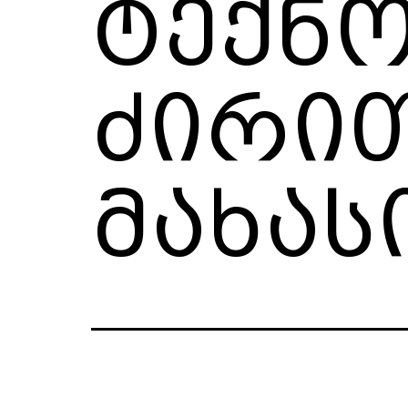
ტექნ
ძირი
მახას